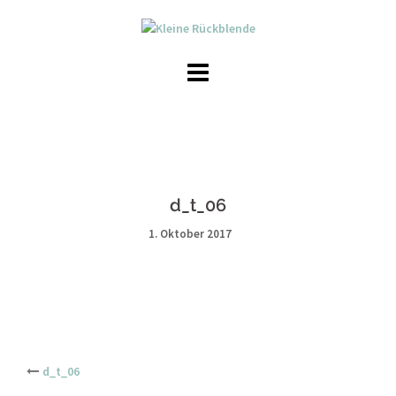
Skip
to
content
d_t_06
1. Oktober 2017
Post
d_t_06