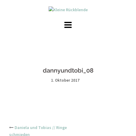
Skip
to
content
dannyundtobi_08
1. Oktober 2017
Post
Daniela und Tobias // Ringe
schmieden