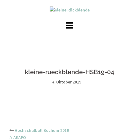
Skip
to
content
kleine-rueckblende-HSB19-04
4. Oktober 2019
Post
Hochschulball Bochum 2019
// AKAFÖ