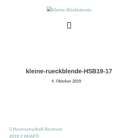
Skip
to
content
kleine-rueckblende-HSB19-17
4. Oktober 2019
Post
Hochschulball Bochum
2019 // AKAFÖ