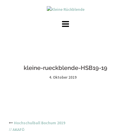
Skip
to
content
kleine-rueckblende-HSB19-19
4. Oktober 2019
Post
Hochschulball Bochum 2019
// AKAFÖ