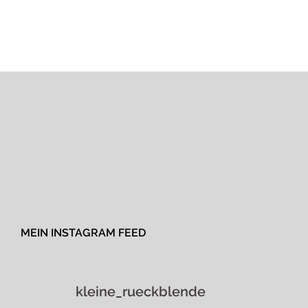
MEIN INSTAGRAM FEED
kleine_rueckblende