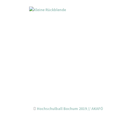
Skip
to
content
Post
Hochschulball Bochum 2019 // AKAFÖ
navigation