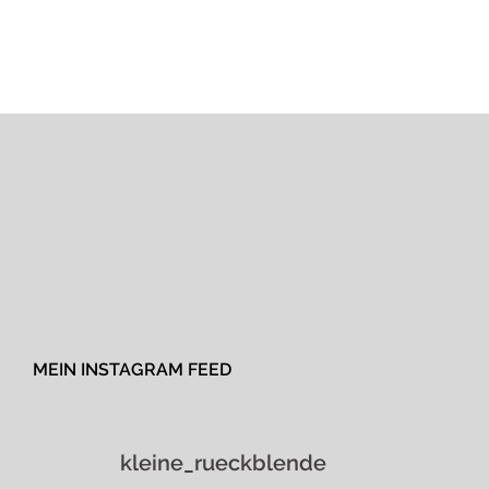
MEIN INSTAGRAM FEED
kleine_rueckblende