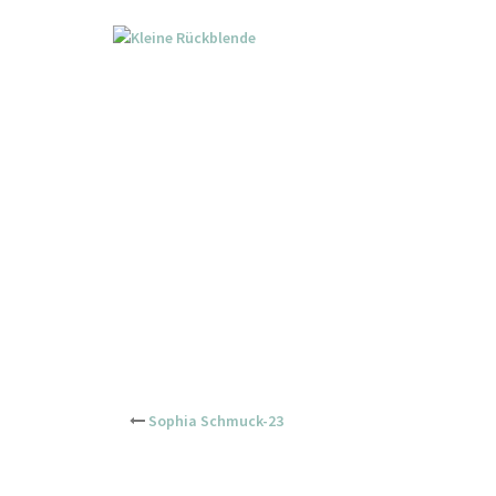
Skip
to
content
Post
Sophia Schmuck-23
navigation