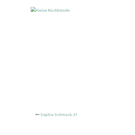
Skip
to
content
Post
Sophia Schmuck-37
navigation