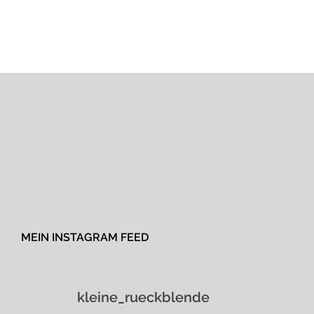
MEIN INSTAGRAM FEED
kleine_rueckblende