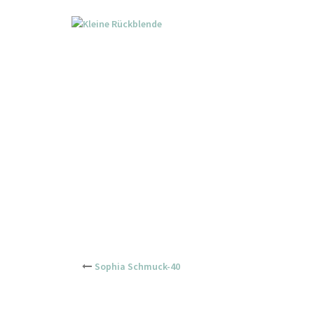
Skip
to
content
Post
Sophia Schmuck-40
navigation