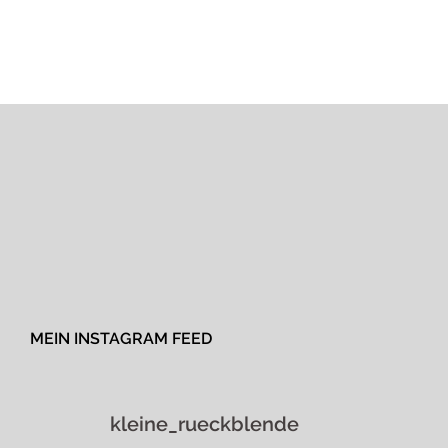
MEIN INSTAGRAM FEED
kleine_rueckblende